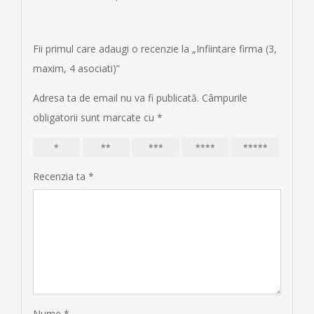
Fii primul care adaugi o recenzie la „Infiintare firma (3,
maxim, 4 asociati)”
Adresa ta de email nu va fi publicată.
Câmpurile
obligatorii sunt marcate cu
*
1
2
3
4
5
Recenzia ta
*
Nume
*