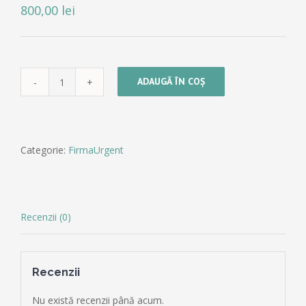
800,00
lei
ADAUGĂ ÎN COȘ
Cantitate
Infiintare
firma
(3,
Categorie:
FirmaUrgent
maxim,
4
asociati)
Recenzii (0)
Recenzii
Nu există recenzii până acum.