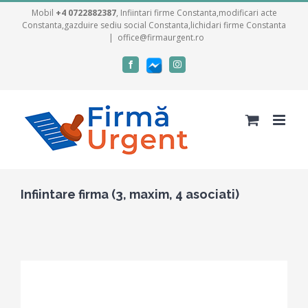
Skip
Mobil
+4 0722882387
, Infiintari firme Constanta,modificari acte
Constanta,gazduire sediu social Constanta,lichidari firme Constanta
to
|
office@firmaurgent.ro
content
Facebook
Facebook
Instagram
messenger
Infiintare firma (3, maxim, 4 asociati)